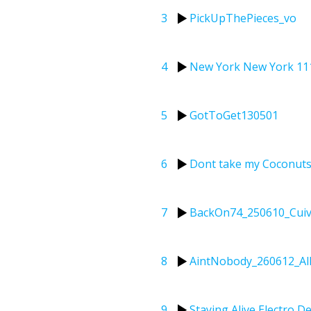
3
PickUpThePieces_vo
4
New York New York 11
5
GotToGet130501
6
Dont take my Coconut
7
BackOn74_250610_Cuiv
8
AintNobody_260612_All
9
Staying Alive Electro D