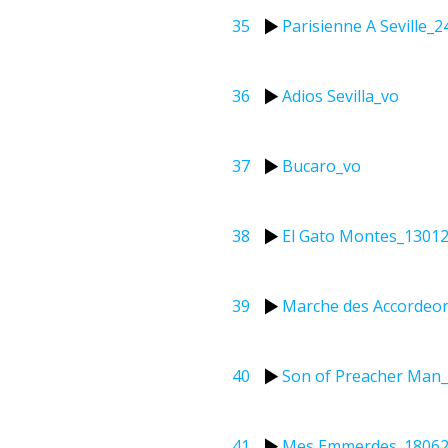
35
Parisienne A Seville_
36
Adios Sevilla_vo
37
Bucaro_vo
38
El Gato Montes_1301
39
Marche des Accordeon
40
Son of Preacher Man
41
Mes Emmerdes_1806