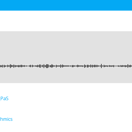
_PaS
thmics