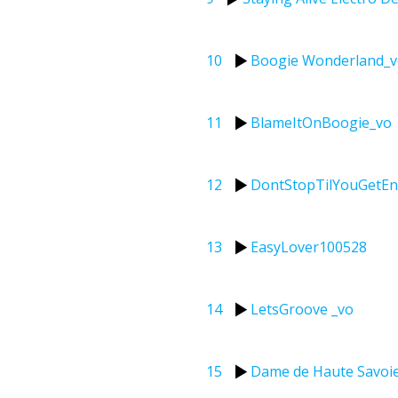
10
Boogie Wonderland_
11
BlameItOnBoogie_vo
12
DontStopTilYouGetE
13
EasyLover100528
14
LetsGroove _vo
15
Dame de Haute Savoie