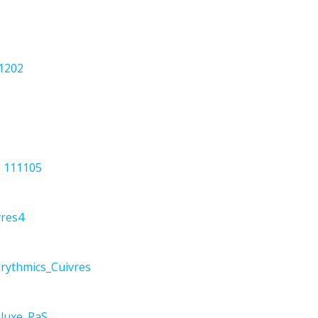
1202
s 111105
res4
rythmics_Cuivres
eluxe_PaS