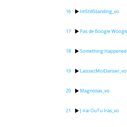
16
ImStillStanding_vo
17
Pas de Boogie Woogie
18
Something Happened
19
LaissezMoiDanser_vo
20
Magnolias_vo
21
J irai OuTu Iras_vo