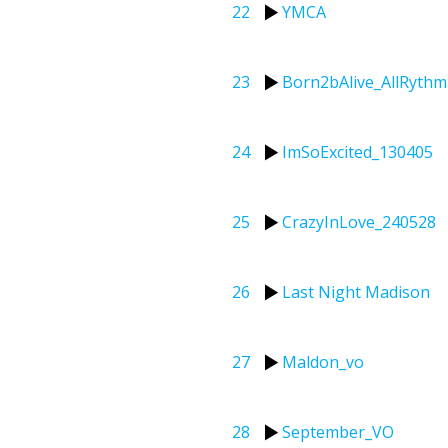
22
YMCA
23
Born2bAlive_AllRythm
24
ImSoExcited_130405
25
CrazyInLove_240528
26
Last Night Madison
27
Maldon_vo
28
September_VO