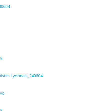
240604
25
istes Lyonnais_240604
_vo
25