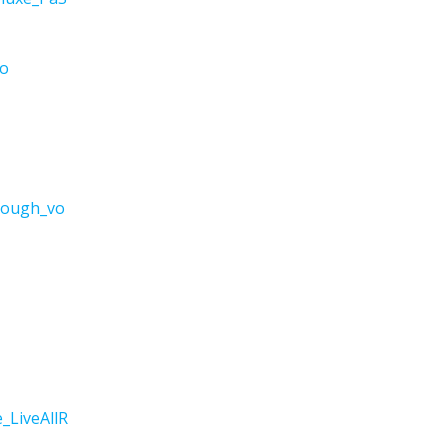
vo
nough_vo
_LiveAllR