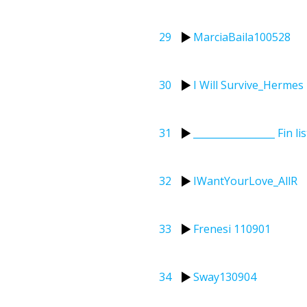
29
MarciaBaila100528
30
I Will Survive_Hermes
31
_________________ Fin l
32
IWantYourLove_AllR
33
Frenesi 110901
34
Sway130904