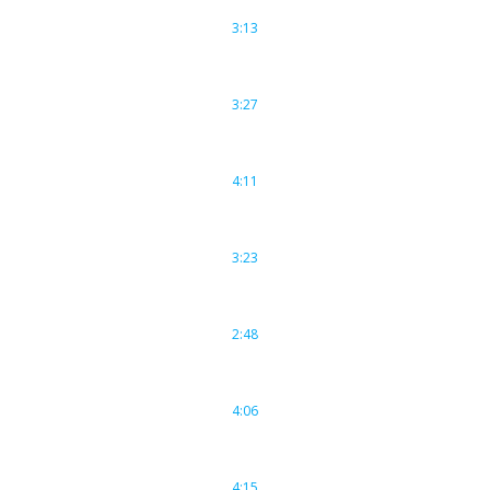
3:13
3:27
4:11
3:23
2:48
4:06
4:15